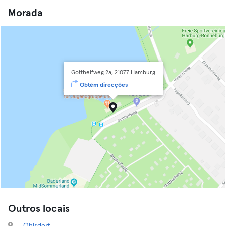
Morada
Gotthelfweg 2a, 21077 Hamburg
Obtém direcções
Outros locais