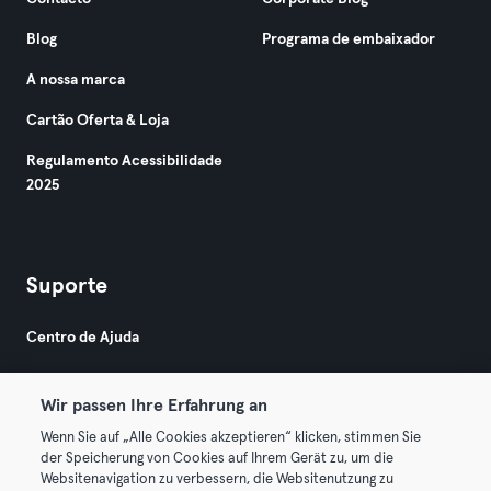
Blog
Programa de embaixador
A nossa marca
Cartão Oferta & Loja
Regulamento Acessibilidade
2025
Suporte
Centro de Ajuda
Wir passen Ihre Erfahrung an
Wenn Sie auf „Alle Cookies akzeptieren“ klicken, stimmen Sie
der Speicherung von Cookies auf Ihrem Gerät zu, um die
Websitenavigation zu verbessern, die Websitenutzung zu
© 2026 Urban Sports Group GmbH. All rights reserved.