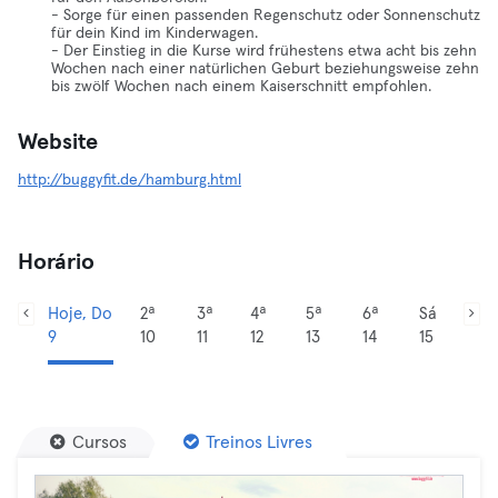
- Sorge für einen passenden Regenschutz oder Sonnenschutz
für dein Kind im Kinderwagen.
- Der Einstieg in die Kurse wird frühestens etwa acht bis zehn
Wochen nach einer natürlichen Geburt beziehungsweise zehn
bis zwölf Wochen nach einem Kaiserschnitt empfohlen.
Website
http://buggyfit.de/hamburg.html
Horário
Hoje, Do
2ª
3ª
4ª
5ª
6ª
Sá
9
10
11
12
13
14
15
Cursos
Treinos Livres