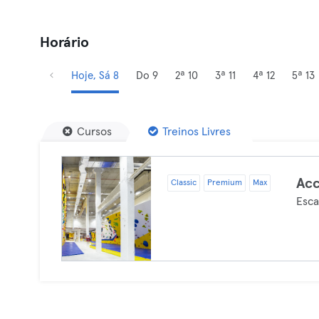
Horário
Hoje, Sá 8
Do 9
2ª 10
3ª 11
4ª 12
5ª 13
Cursos
Treinos Livres
Acc
Classic
Premium
Max
Esca