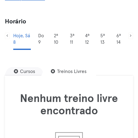
Horário
Hoje, Sá
Do
2ª
3ª
4ª
5ª
6ª
8
9
10
11
12
13
14
Cursos
Treinos Livres
Nenhum treino livre
encontrado