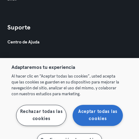
Suporte
Centro de Ajuda
Adaptaremos tu experiencia
Al hacer clic en “Aceptar todas las cookies”, usted acepta
que las cookies se guarden en su dispositivo para mejorar la
© 2026 Urban Sports Group GmbH. All rights reserved.
navegación del sitio, analizar el uso del mismo, y colaborar
Termos & Condições
Privacidade
Imprimir
con nuestros estudios para marketing.
Rescindir contratos aqui
Cancelar contratos aqui
Rechazar todas las
Aceptar todas las
cookies
cookies