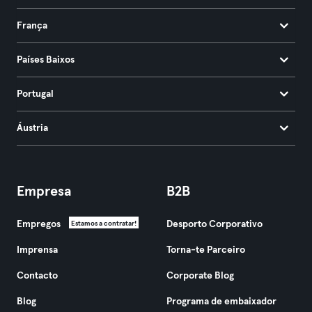
França
Países Baixos
Portugal
Áustria
Empresa
B2B
Empregos
Desporto Corporativo
Estamos a contratar!
Imprensa
Torna-te Parceiro
Contacto
Corporate Blog
Blog
Programa de embaixador