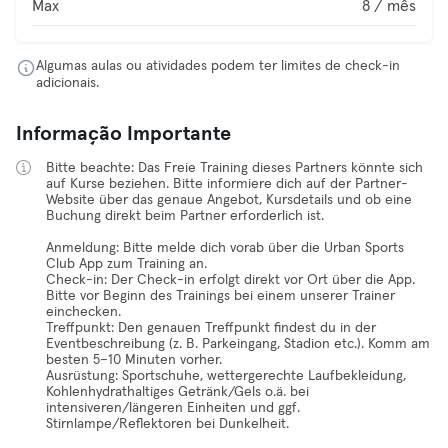
Max
8 / mês
Algumas aulas ou atividades podem ter limites de check-in
adicionais.
Informação Importante
Bitte beachte: Das Freie Training dieses Partners könnte sich
auf Kurse beziehen. Bitte informiere dich auf der Partner-
Website über das genaue Angebot, Kursdetails und ob eine
Buchung direkt beim Partner erforderlich ist.
Anmeldung: Bitte melde dich vorab über die Urban Sports
Club App zum Training an.
Check-in: Der Check-in erfolgt direkt vor Ort über die App.
Bitte vor Beginn des Trainings bei einem unserer Trainer
einchecken.
Treffpunkt: Den genauen Treffpunkt findest du in der
Eventbeschreibung (z. B. Parkeingang, Stadion etc.). Komm am
besten 5–10 Minuten vorher.
Ausrüstung: Sportschuhe, wettergerechte Laufbekleidung,
Kohlenhydrathaltiges Getränk/Gels o.ä. bei
intensiveren/längeren Einheiten und ggf.
Stirnlampe/Reflektoren bei Dunkelheit.