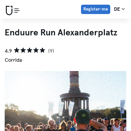
Registar-me
DE
Enduure Run Alexanderplatz
4.9
(9)
Corrida