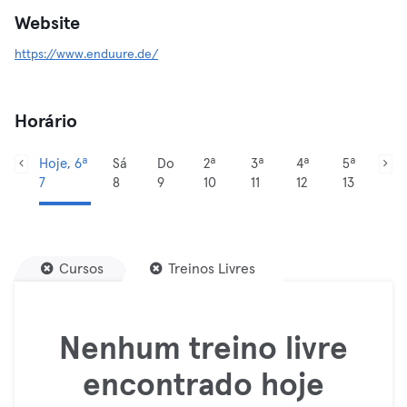
Website
https://www.enduure.de/
Horário
Hoje, 6ª
Sá
Do
2ª
3ª
4ª
5ª
7
8
9
10
11
12
13
Cursos
Treinos Livres
Nenhum treino livre
encontrado hoje