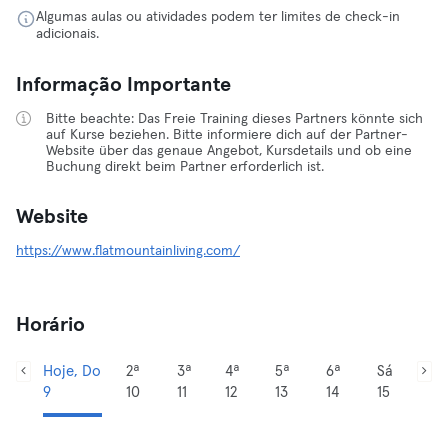
Algumas aulas ou atividades podem ter limites de check-in
adicionais.
Informação Importante
Bitte beachte: Das Freie Training dieses Partners könnte sich
auf Kurse beziehen. Bitte informiere dich auf der Partner-
Website über das genaue Angebot, Kursdetails und ob eine
Buchung direkt beim Partner erforderlich ist.
Website
https://www.flatmountainliving.com/
Horário
Hoje, Do
2ª
3ª
4ª
5ª
6ª
Sá
9
10
11
12
13
14
15