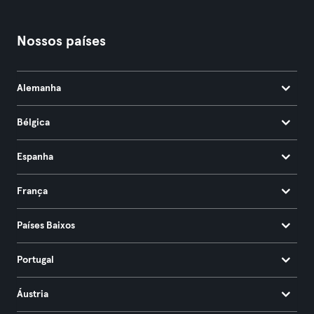
Nossos países
Alemanha
Bélgica
Espanha
França
Países Baixos
Portugal
Áustria