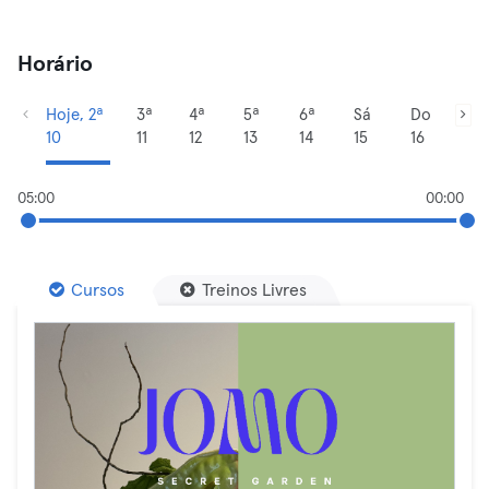
Horário
Hoje, 2ª
3ª
4ª
5ª
6ª
Sá
Do
10
11
12
13
14
15
16
05:00
00:00
Cursos
Treinos Livres