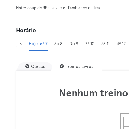
Notre coup de 🖤 : La vue et l'ambiance du lieu
Horário
Hoje, 6ª 7
Sá 8
Do 9
2ª 10
3ª 11
4ª 12
Cursos
Treinos Livres
Nenhum treino 