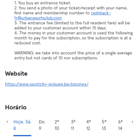
1. You buy an entrance ticket.
2. You send a photo of your ticket/receipt with your name,
first name and membership number to
cashback-
fr@urbansportsclub.com
3. The entrance fee (limited to the full resident fare) will be
added to your customer account within 15 days.
4. The money in your customer account is used the following
month to pay for the subscription, so the subscription is at a
reduced cost.
WARNING: we take into account the price of a single average
entry but not cards of 10 nor subscriptions.
Website
https://www.sportcity-woluwe.be/piscines/
Horário
Hoje, Sá
Do
2ª
3ª
4ª
5ª
6ª
8
9
10
11
12
13
14