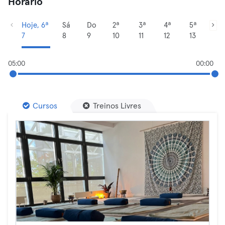
Horário
Hoje, 6ª
Sá
Do
2ª
3ª
4ª
5ª
7
8
9
10
11
12
13
05:00
00:00
Cursos
Treinos Livres