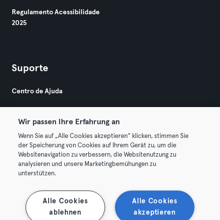
Regulamento Acessibilidade
2025
Suporte
Centro de Ajuda
Wir passen Ihre Erfahrung an
Wenn Sie auf „Alle Cookies akzeptieren“ klicken, stimmen Sie
der Speicherung von Cookies auf Ihrem Gerät zu, um die
Websitenavigation zu verbessern, die Websitenutzung zu
© 2026 Urban Sports Group GmbH. All rights reserved.
analysieren und unsere Marketingbemühungen zu
Termos & Condições
Privacidade
Imprimir
unterstützen.
Rescindir contratos aqui
Cancelar contratos aqui
Alle Cookies
Alle Cookies
ablehnen
akzeptieren