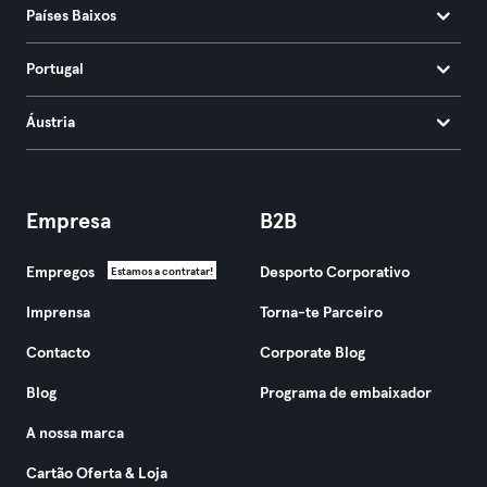
Países Baixos
Portugal
Áustria
Empresa
B2B
Empregos
Desporto Corporativo
Estamos a contratar!
Imprensa
Torna-te Parceiro
Contacto
Corporate Blog
Blog
Programa de embaixador
A nossa marca
Cartão Oferta & Loja