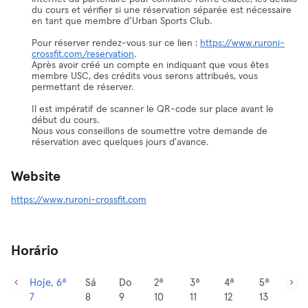
du cours et vérifier si une réservation séparée est nécessaire
en tant que membre d’Urban Sports Club.
Pour réserver rendez-vous sur ce lien :
https://www.ruroni-
crossfit.com/reservation
.
Après avoir créé un compte en indiquant que vous êtes
membre USC, des crédits vous serons attribués, vous
permettant de réserver.
Il est impératif de scanner le QR-code sur place avant le
début du cours.
Nous vous conseillons de soumettre votre demande de
réservation avec quelques jours d'avance.
Website
https://www.ruroni-crossfit.com
Horário
Hoje, 6ª
Sá
Do
2ª
3ª
4ª
5ª
7
8
9
10
11
12
13