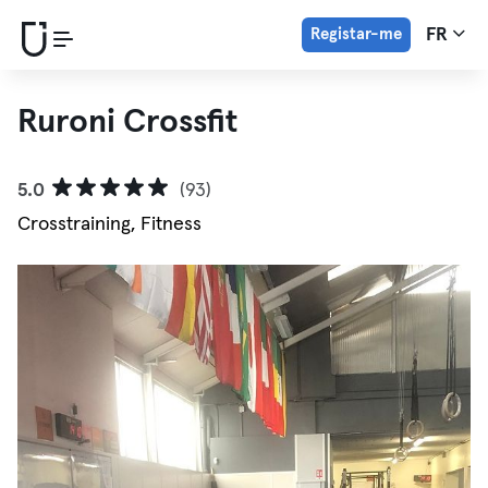
Registar-me
FR
Ruroni Crossfit
5.0
(93)
Crosstraining, Fitness