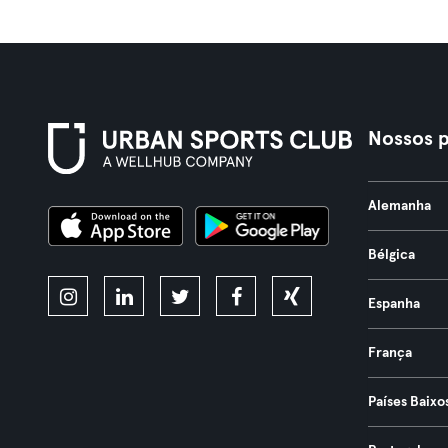
Nossos p
Alemanha
Bélgica
Espanha
França
Países Baixo