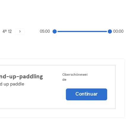
4ª 12
05:00
00:00
Oberschönewei
nd-up-paddling
de
d up paddle
Continuar