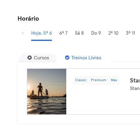
Horário
Hoje, 5ª 6
6ª 7
Sá 8
Do 9
2ª 10
3ª 11
Cursos
Treinos Livres
Sta
Classic
Premium
Max
Stan