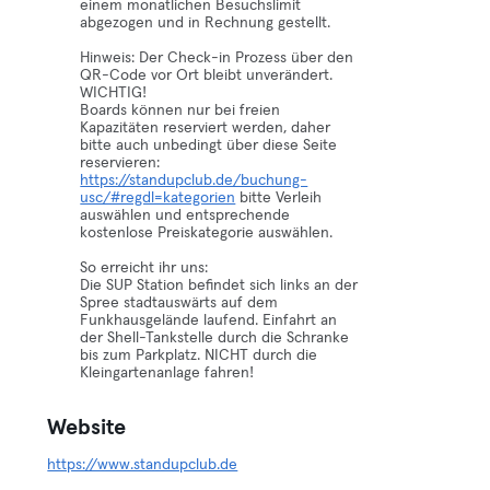
einem monatlichen Besuchslimit
abgezogen und in Rechnung gestellt.
Hinweis: Der Check-in Prozess über den
QR-Code vor Ort bleibt unverändert.
WICHTIG!
Boards können nur bei freien
Kapazitäten reserviert werden, daher
bitte auch unbedingt über diese Seite
reservieren:
https://standupclub.de/buchung-
usc/#regdl=kategorien
bitte Verleih
auswählen und entsprechende
kostenlose Preiskategorie auswählen.
So erreicht ihr uns:
Die SUP Station befindet sich links an der
Spree stadtauswärts auf dem
Funkhausgelände laufend. Einfahrt an
der Shell-Tankstelle durch die Schranke
bis zum Parkplatz. NICHT durch die
Kleingartenanlage fahren!
Website
https://www.standupclub.de