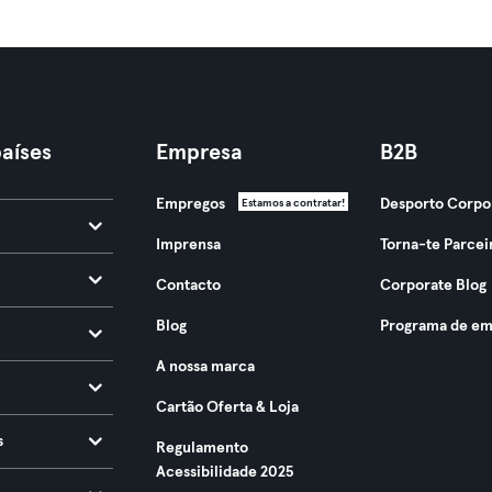
aíses
Empresa
B2B
Empregos
Desporto Corpo
Estamos a contratar!
Imprensa
Torna-te Parcei
Contacto
Corporate Blog
Blog
Programa de em
A nossa marca
Cartão Oferta & Loja
s
Regulamento
Acessibilidade 2025