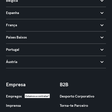
Bélgica
Espanha
França
Países Baixos
Portugal
Áustria
Empresa
B2B
Empregos
Desporto Corporativo
Estamos a contratar!
Imprensa
Torna-te Parceiro