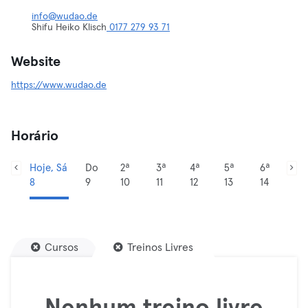
info@wudao.de
Shifu Heiko Klisch
0177 279 93 71
Website
https://www.wudao.de
Horário
Hoje, Sá
Do
2ª
3ª
4ª
5ª
6ª
8
9
10
11
12
13
14
Cursos
Treinos Livres