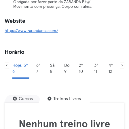
Obrigada por fazer parte da ZARANDA Fit🌿
Movimento com presença. Corpo com alma.
Website
https://www.zarandanca.com/
Horário
Hoje, 5ª
6ª
Sá
Do
2ª
3ª
4ª
6
7
8
9
10
11
12
Cursos
Treinos Livres
Nenhum treino livre