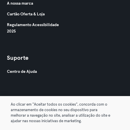
A nossa marca
Cartão Oferta & Loja
Regulamento Acessibilidade
2025
Suporte
Centro de Ajuda
Ao clicar em "Aceitar todos os cookies", concorda com o
armazenamento de cookies no seu dispositivo para
© 2026 Urban Sports Group GmbH. All rights reserved.
melhorar a navegação no site, analisar a utilização do site e
Termos & Condições
Privacidade
Imprimir
ajudar nas nossas iniciativas de marketing.