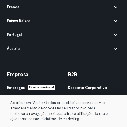
França
Países Baixos
Portugal
Áustria
Empresa
B2B
Empregos
Desporto Corporativo
Estamos a contratar!
Imprensa
Torna-te Parceiro
Ao clicar em "Aceitar todos os cookies", concorda com o
armazenamento de cookies no seu dispositivo para
Contacto
Corporate Blog
melhorar a navegação no site, analisar a utilização do site e
Blog
ajudar nas nossas iniciativas de marketing.
Programa de embaixador