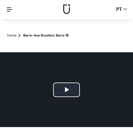
PT
Home
Barre-less Brooklyn Barre ®
Play
Video