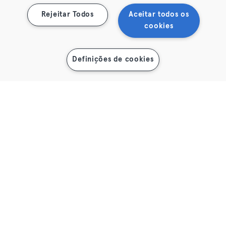
A nossa marca
Rejeitar Todos
Aceitar todos os
Cartão Oferta & Loja
cookies
Regulamento Acessibilidade
2025
Definições de cookies
Suporte
Centro de Ajuda
© 2026 Urban Sports Group GmbH. All rights reserved.
Termos & Condições
Privacidade
Imprimir