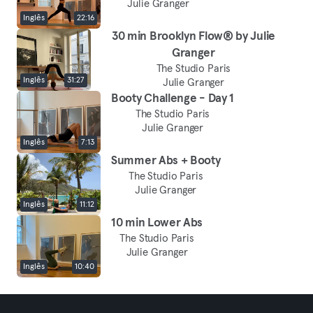
Julie Granger
Inglês
22:16
30 min Brooklyn Flow® by Julie
Granger
The Studio Paris
Inglês
31:27
Julie Granger
Booty Challenge - Day 1
The Studio Paris
Julie Granger
Inglês
7:13
Summer Abs + Booty
The Studio Paris
Julie Granger
Inglês
11:12
10 min Lower Abs
The Studio Paris
Julie Granger
Inglês
10:40