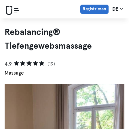
Registrieren
DE
Rebalancing®
Tiefengewebsmassage
4.9
(19)
Massage