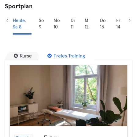
Sportplan
Heute,
So
Mo
Di
Mi
Do
Fr
Sa 8
9
10
11
12
13
14
Kurse
Freies Training