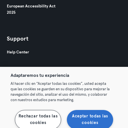
European Accessibility Act
2025
Support
Help Center
Adaptaremos tu experiencia
Al hacer clic en “Aceptar todas las cookies”, usted acepta
que las cookies se guarden en su dispositivo para mejorar la
© 2026 Urban Sports Group GmbH. All rights reserved.
navegación del sitio, analizar el uso del mismo, y colaborar
Terms & Conditions
Privacy
Imprint
con nuestros estudios para marketing.
Terminate contracts here
Withdraw contracts here
Rechazar todas las
Aceptar todas las
cookies
cookies