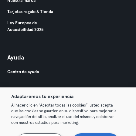
Nuestra marca
Tarjetas regalo & Tienda
Ley Europea de
Accesibilidad 2025
Ayuda
Centro de ayuda
Adaptaremos tu experiencia
Al hacer clic en “Aceptar todas las cookies”, usted acepta
que las cookies se guarden en su dispositivo para mejorar la
© 2026 Urban Sports Group GmbH. All rights reserved.
navegación del sitio, analizar el uso del mismo, y colaborar
Términos y condiciones
Privacidad
Sello
con nuestros estudios para marketing.
Rescindir contratos aquí
Desistir de contratos aquí