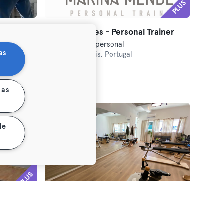
PLUS
alizado
Marina Mendes - Personal Trainer
Entrenamiento personal
as
Cascais,
Cascais, Portugal
Premium
Max
las
de
PLUS
Studio Circular
es
Entrenamiento funcional · Entrenamiento personal