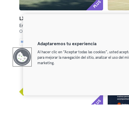
PLUS
LX TEAM - Escola Ténis José Mário Silva - PAX 1
Entrenamiento personal
Entrenamie
Olivais,
Alameda da Encarnação, Complexo Desportivo Clube TAP
Alameda,
A
Max
Max
Adaptaremos tu experiencia
Al hacer clic en “Aceptar todas las cookies”, usted acept
para mejorar la navegación del sitio, analizar el uso del 
marketing.
PLUS
Motion clinic - Personal Training/ EMS
Pulse Gym
Entrenamiento personal
Entrenamie