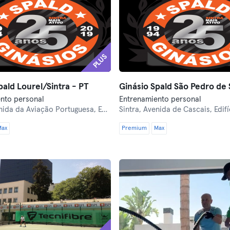
PLUS
pald Lourel/Sintra - PT
nto personal
Entrenamiento personal
 da Aviação Portuguesa, Edíficio dos Bombeiros de Sintra
Sintra,
Avenida de Cascais, Edifício Bombei
Max
Premium
Max