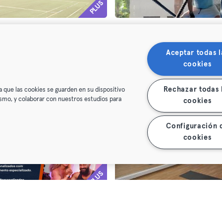
PLUS
LX TEAM - Escola Ténis Técnico - PAX 1
Marco Seixo - Treino Person
nto personal
Entrenamiento personal
Aceptar todas l
venida Rovisco Pais 1
Oeiras,
Estádio Nacional
cookies
Premium
Max
Rechazar todas 
a que las cookies se guarden en su dispositivo
mismo, y colaborar con nuestros estudios para
cookies
Configuración 
cookies
PLUS
 Personal Training
Saúde ao Quadrado
nto personal
Entrenamiento personal · Masaj