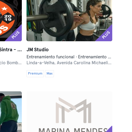
PLUS
PLUS
Ginásio Spald São Pedro de Sintra - PT
JM Studio
Entrenamiento funcional · Entrenamiento personal · Fitness · Yoga
ros, São Pedro
Linda-a-Velha,
Avenida Carolina Michaelis 16
Premium
Max