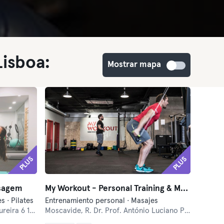
isboa:
Mostrar mapa
PLUS
PLUS
ssagem
My Workout - Personal Training & Massagem
 · Pilates
Entrenamiento personal · Masajes
a 6 1o Esq
Moscavide,
R. Dr. Prof. António Luciano Pacheco Sousa Franco