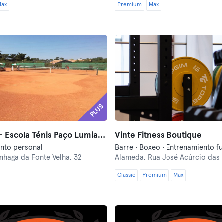
Max
Premium
Max
PLUS
LX TEAM - Escola Ténis Paço Lumiar - PAX 1
Vinte Fitness Boutique
nto personal
nhaga da Fonte Velha, 32
Alameda,
Rua José Acúrcio das
Classic
Premium
Max