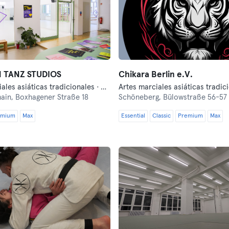
 TANZ STUDIOS
Chikara Berlin e.V.
Artes marciales asiáticas tradicionales · Barre · Capoeira · Danza · Meditación · Pilates · Yoga
hain,
Boxhagener Straße 18
Schöneberg,
Bülowstraße 56-57
emium
Max
Essential
Classic
Premium
Max