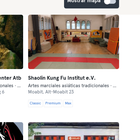
Mostrar mapa
enter Atb
Shaolin Kung Fu Institut e.V.
Artes marciales asiáticas tradicionales · Qi Gong y Tai Chi
Artes marciales asiáticas tradicionales · Qi Gong y Tai Chi
 6
Moabit,
Alt-Moabit 23
Classic
Premium
Max