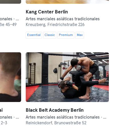
Kang Center Berlin
Artes marciales asiáticas tradicionales · Artes marciales mixtas · Boxeo · Esgrima · Fitness
Artes marciales asiáticas tradicionales
ße 45-49
Kreuzberg,
Friedrichstraße 226
Essential
Classic
Premium
Max
ai
Black Belt Academy Berlin
Artes marciales asiáticas tradicionales · Artes marciales mixtas · Autodefensa moderna · Fitness
Artes marciales asiáticas tradicionales · Artes marciales mixtas · Boxeo · Crosstraining · Lucha libre
 2-3
Reinickendorf,
Brunowstraße 52