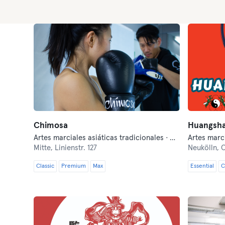
Chimosa
Huangsha
Artes marciales asiáticas tradicionales · Artes marciales mixtas · Autodefensa moderna · Boxeo · Fitness · Lucha libre · Qi Gong y Tai Chi
Artes marci
Mitte,
Linienstr. 127
Neukölln,
C
Classic
Premium
Max
Essential
C