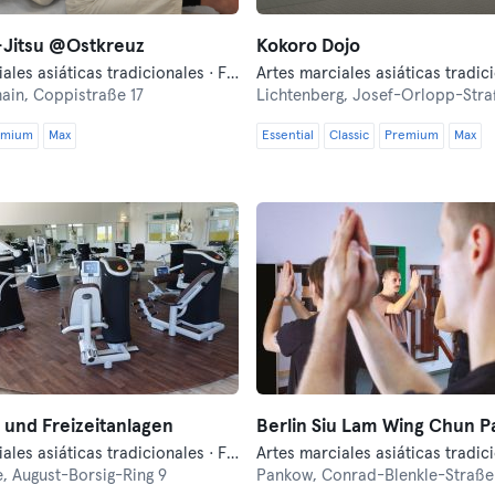
-Jitsu @Ostkreuz
Kokoro Dojo
Artes marciales asiáticas tradicionales · Fitness
hain,
Coppistraße 17
Lichtenberg,
Josef-Orlopp-Stra
emium
Max
Essential
Classic
Premium
Max
 und Freizeitanlagen
Berlin Siu Lam Wing Chun P
Artes marciales asiáticas tradicionales · Fitness · Indoor Cycling · Pilates · Relajación · Yoga
e,
August-Borsig-Ring 9
Pankow,
Conrad-Blenkle-Straße