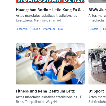
Huangshan Berlin - Little Kung Fu School
BIWA Jiu
Artes marciales asiáticas tradicionales
Kreuzberg,
Mehringdamm 64
Friedrichs
Essential
Classic
Premium
Max
Classic
Pr
Fitness und Reha-Zentrum Britz
B1 Sport-
Artes marciales asiáticas tradicionales · Entrenamiento funcional · Fitness
Britz,
Tempelhofer Weg 44
Schöneich