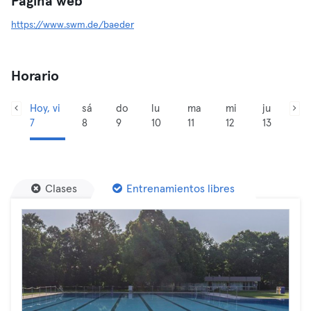
Página web
https://www.swm.de/baeder
Horario
Hoy, vi
sá
do
lu
ma
mi
ju
7
8
9
10
11
12
13
Clases
Entrenamientos libres