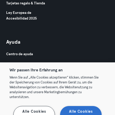
Tarjetas regalo & Tienda
Ley Europea de
Accesibilidad 2025
Ayuda
Centro de ayuda
Wir passen Ihre Erfahrung an
Wenn Sie auf „Alle Cookies akzeptieren“ klicken, stimmen Sie
der Speicherung von Cookies auf Ihrem Gerät zu, um die
Websitenavigation zu verbessern, die Websitenutzung zu
© 2026 Urban Sports Group GmbH. All rights reserved.
analysieren und unsere Marketingbemühungen zu
Términos y condiciones
Privacidad
Sello
unterstützen.
Rescindir contratos aquí
Desistir de contratos aquí
Alle Cookies
Alle Cookies