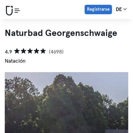
Registrarse
DE
Naturbad Georgenschwaige
4.9
(4698)
Natación