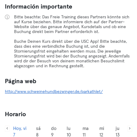
Información importante
Bitte beachte: Das Freie Training dieses Partners könnte sich
auf Kurse beziehen. Bitte informiere dich auf der Partner-
Website über das genaue Angebot, Kursdetails und ob eine
Buchung direkt beim Partner erforderlich ist.
Buche Deinen Kurs direkt über die USC App! Bitte beachte,
dass dies eine verbindliche Buchung ist, und die
Stornierungsfrist eingehalten werden muss. Die jeweilige
Stornierungsfrist wird bei der Buchung angezeigt. Andernfalls
wird dir der Besuch von deinem monatlichen Besuchslimit
abgezogen und in Rechnung gestellt.
Página web
http://www.schweinehundbezwinger.de/parkathlet/
Horario
Hoy, vi
sá
do
lu
ma
mi
ju
7
8
9
10
11
12
13