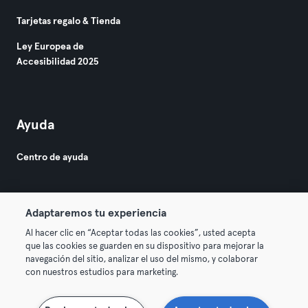
Tarjetas regalo & Tienda
Ley Europea de
Accesibilidad 2025
Ayuda
Centro de ayuda
Adaptaremos tu experiencia
Al hacer clic en “Aceptar todas las cookies”, usted acepta
que las cookies se guarden en su dispositivo para mejorar la
© 2026 Urban Sports Group GmbH. All rights reserved.
navegación del sitio, analizar el uso del mismo, y colaborar
Términos y condiciones
Privacidad
Sello
con nuestros estudios para marketing.
Rescindir contratos aquí
Desistir de contratos aquí