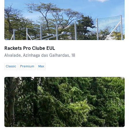
Rackets Pro Clube EUL
Alvalade,
Azinhaga das Galhardas, 18
Classic
Premium
Max