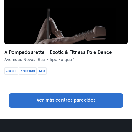
A Pompadourette - Exotic & Fitness Pole Dance
Avenidas Novas,
Rua Filipe Folque 1
Classic
Premium
Max
Ver más centros parecidos