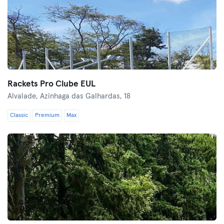
Rackets Pro Clube EUL
Alvalade,
Azinhaga das Galhardas, 18
Classic
Premium
Max