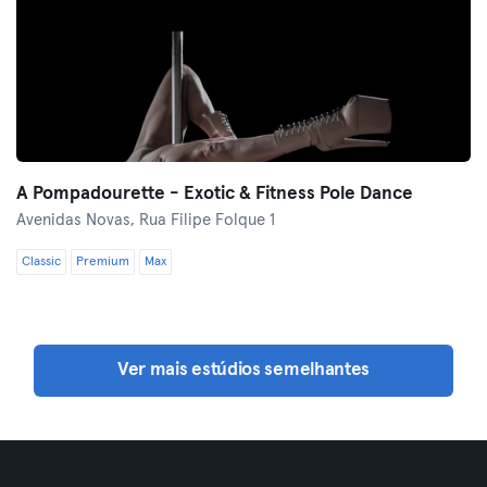
A Pompadourette - Exotic & Fitness Pole Dance
Avenidas Novas,
Rua Filipe Folque 1
Classic
Premium
Max
Ver mais estúdios semelhantes