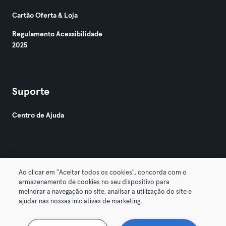
Cartão Oferta & Loja
Regulamento Acessibilidade
2025
Suporte
Centro de Ajuda
Ao clicar em "Aceitar todos os cookies", concorda com o
armazenamento de cookies no seu dispositivo para
© 2026 Urban Sports Group GmbH. All rights reserved.
melhorar a navegação no site, analisar a utilização do site e
Termos & Condições
Privacidade
Imprimir
ajudar nas nossas iniciativas de marketing.
Rescindir contratos aqui
Cancelar contratos aqui