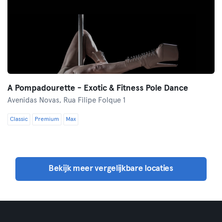
A Pompadourette - Exotic & Fitness Pole Dance
Avenidas Novas,
Rua Filipe Folque 1
Classic
Premium
Max
Bekijk meer vergelijkbare locaties