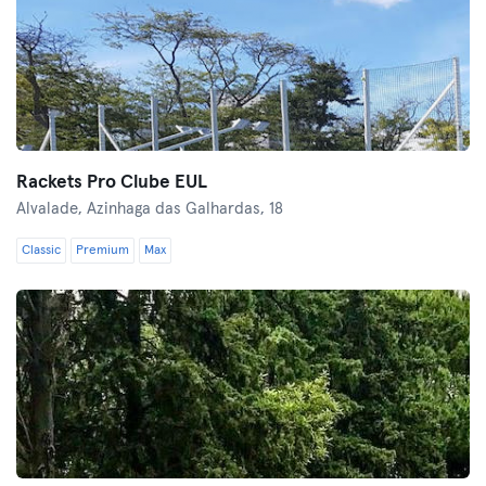
Rackets Pro Clube EUL
Alvalade,
Azinhaga das Galhardas, 18
Classic
Premium
Max