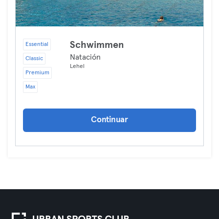
Schwimmen
Essential
Natación
Classic
Lehel
Premium
Max
Continuar