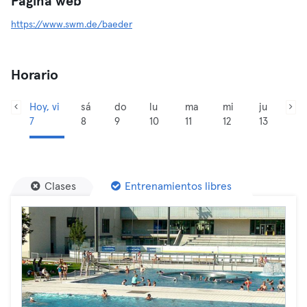
Página web
https://www.swm.de/baeder
Horario
Hoy, vi
sá
do
lu
ma
mi
ju
7
8
9
10
11
12
13
Clases
Entrenamientos libres