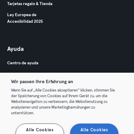
Tarjetas regalo & Tienda
Ley Europea de
Accesibilidad 2025
Ayuda
Centro de ayuda
Wir passen Ihre Erfahrung an
Wenn Sie auf „Alle Cookies akzeptieren“ klicken, stimmen Sie
der Speicherung von Cookies auf Ihrem Gerät zu, um die
Websitenavigation zu verbessern, die Websitenutzung zu
© 2026 Urban Sports Group GmbH. All rights reserved.
analysieren und unsere Marketingbemühungen zu
Términos y condiciones
Privacidad
Sello
unterstützen.
Rescindir contratos aquí
Desistir de contratos aquí
Alle Cookies
Alle Cookies