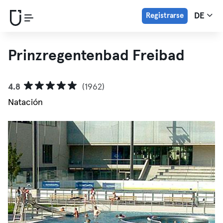
Registrarse
DE
Prinzregentenbad Freibad
4.8
(1962)
Natación