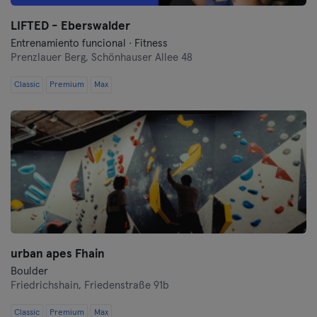
Oberhausen
LIFTED - Eberswalder
Entrenamiento funcional · Fitness
Prenzlauer Berg,
Passau
Schönhauser Allee 48
Classic
Premium
Max
Potsdam
Ravensburg
Ratisbona
Reutlingen
Rostock
urban apes Fhain
Saarbrücken
Boulder
Friedrichshain,
Friedenstraße 91b
Saarlouis
Classic
Premium
Max