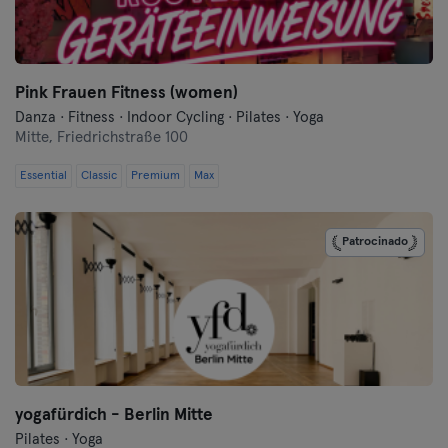
Frankfurt an der Oder
Freiburg
Pink Frauen Fitness (women)
Fulda
Danza · Fitness · Indoor Cycling · Pilates · Yoga
Mitte,
Friedrichstraße 100
Göppingen
Essential
Classic
Premium
Max
Halle
Patrocinado
Hamburgo
Hanau
Hannover
Heidelberg
yogafürdich - Berlin Mitte
Heidenheim
Pilates · Yoga