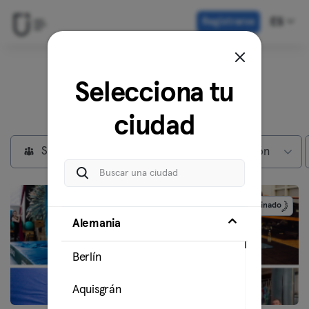
Registrarse
ES
Descubre nuestros
Selecciona tu
centros en
Berlín
ciudad
Socios privados
Max subscripción
Patrocinado
Alemania
Berlín
Aquisgrán