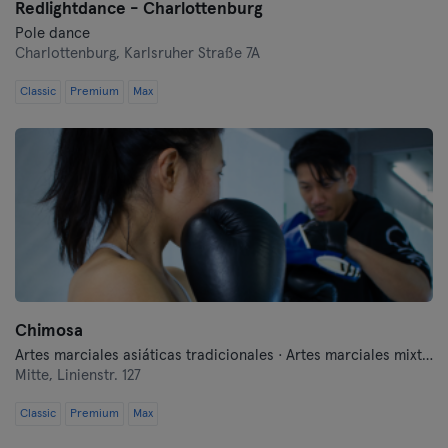
Redlightdance - Charlottenburg
Pole dance
Charlottenburg,
Karlsruher Straße 7A
Classic
Premium
Max
Chimosa
Artes marciales asiáticas tradicionales · Artes marciales mixtas · Autodefensa moderna · Boxeo · Fitness · Lucha libre · Qi Gong y Tai Chi
Mitte,
Linienstr. 127
Classic
Premium
Max