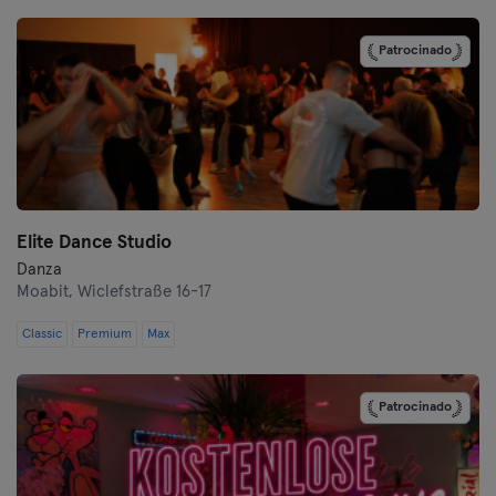
Darmstadt
Patrocinado
Dortmund
Dresde
Duisburgo
Elite Dance Studio
Dusseldorf
Danza
Moabit,
Wiclefstraße 16-17
Erfurt
Classic
Premium
Max
Essen
Flensburgo
Patrocinado
Frankfurt