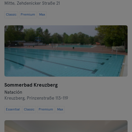
Mitte,
Zehdenicker Straße 21
Hof
Classic
Premium
Max
Homburg
Ingolstadt
Karlsruhe
Kassel
Kiel
Sommerbad Kreuzberg
Natación
Kleve
Kreuzberg,
Prinzenstraße 113-119
Colonia
Essential
Classic
Premium
Max
Konstanz