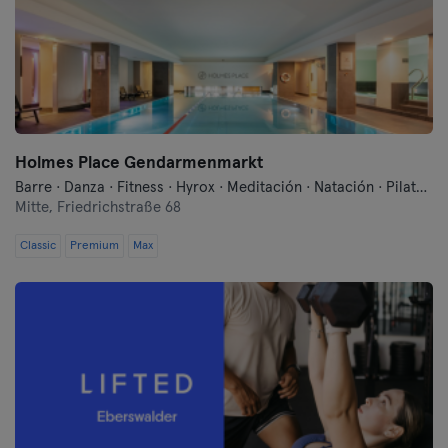
Landshut
Leipzig
Lubeck
Magdeburg
Holmes Place Gendarmenmarkt
Barre · Danza · Fitness · Hyrox · Meditación · Natación · Pilates · Qi Gong y Tai Chi · Sauna · Yoga
Maguncia
Mitte,
Friedrichstraße 68
Classic
Premium
Mannheim
Max
Moenchengladbach
Munich
Münster
Nuremberg