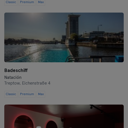
Classic
Premium
Max
Badeschiff
Natación
Treptow,
Eichenstraße 4
Classic
Premium
Max