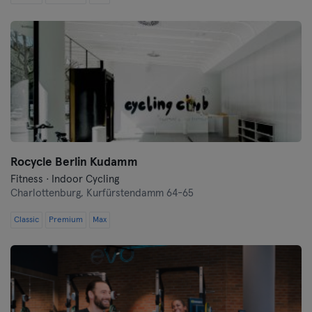
Schwerin
Siegen
Straubing
Stuttgart
Trier
Rocycle Berlin Kudamm
Ulma
Fitness · Indoor Cycling
Charlottenburg,
Kurfürstendamm 64-65
Weiden
Classic
Premium
Max
Wiesbaden
Wolfsburg
Wuppertal