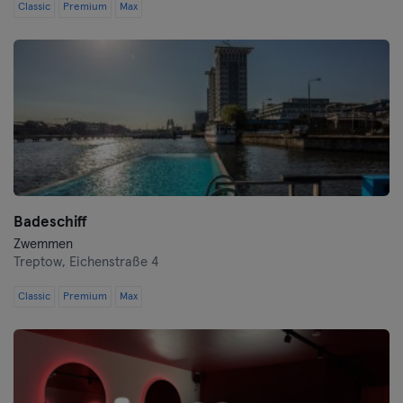
Classic
Premium
Max
Badeschiff
Zwemmen
Treptow,
Eichenstraße 4
Classic
Premium
Max