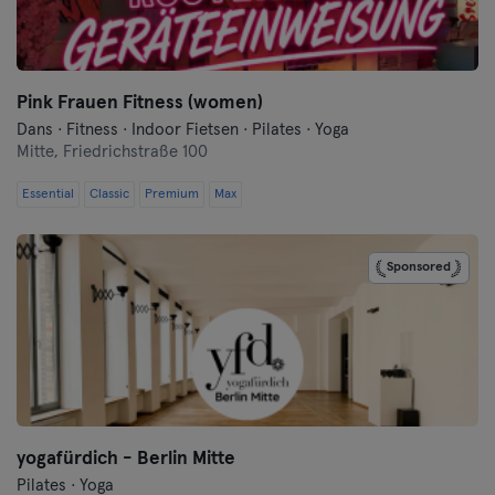
Flensburg
Frankfurt
Pink Frauen Fitness (women)
Dans · Fitness · Indoor Fietsen · Pilates · Yoga
Frankfurt aan de Oder
Mitte,
Friedrichstraße 100
Freiburg
Essential
Classic
Premium
Max
Fulda
Sponsored
Göppingen
Halle
Hamburg
Hanau
yogafürdich - Berlin Mitte
Pilates · Yoga
Hannover