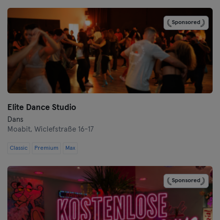
Bremen
Sponsored
Coburg
Cottbus
Darmstadt
Dortmund
Elite Dance Studio
Dresden
Dans
Moabit,
Wiclefstraße 16-17
Duisburg
Classic
Premium
Max
Düsseldorf
Sponsored
Erfurt
Essen