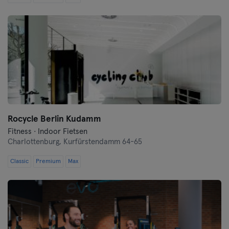
Saarbrücken
Saarlouis
Schwerin
Siegen
Straubing
Rocycle Berlin Kudamm
Stuttgart
Fitness · Indoor Fietsen
Charlottenburg,
Kurfürstendamm 64-65
Trier
Classic
Premium
Max
Ulm
Weiden
Wiesbaden