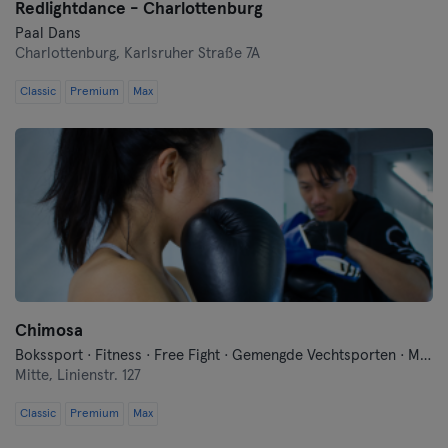
Redlightdance - Charlottenburg
Paal Dans
Charlottenburg,
Karlsruher Straße 7A
Classic
Premium
Max
Chimosa
Bokssport · Fitness · Free Fight · Gemengde Vechtsporten · Moderne Zelfverdediging · Qi Gong en Tai Chi · Traditionele Aziatische Vechtsporten
Mitte,
Linienstr. 127
Classic
Premium
Max