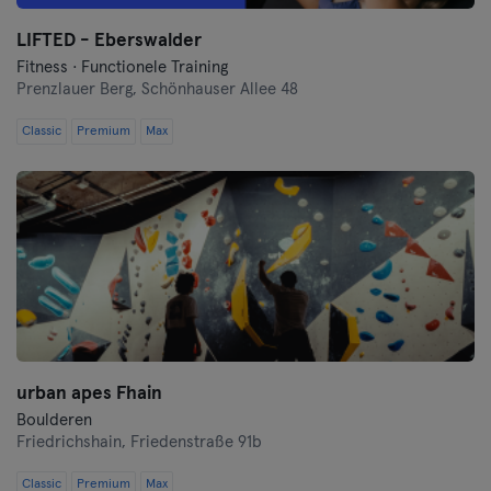
LIFTED - Eberswalder
Münster
Fitness · Functionele Training
Prenzlauer Berg,
Schönhauser Allee 48
Nuremberg
Classic
Premium
Max
Oberhausen
Passau
Potsdam
Ravensburg
Regensburg
urban apes Fhain
Reutlingen
Boulderen
Friedrichshain,
Friedenstraße 91b
Rostock
Classic
Premium
Max