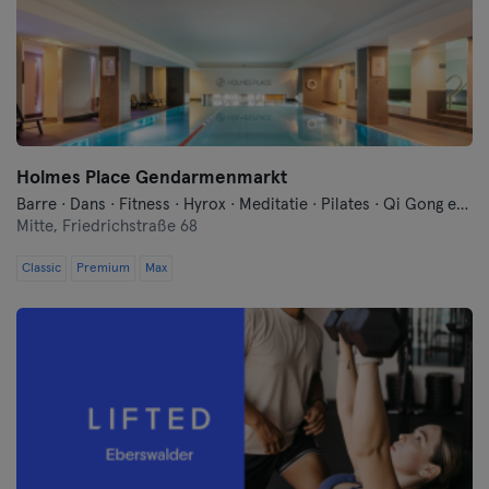
Keulen
Konstanz
Landshut
Leipzig
Holmes Place Gendarmenmarkt
Barre · Dans · Fitness · Hyrox · Meditatie · Pilates · Qi Gong en Tai Chi · Sauna · Yoga · Zwemmen
Mitte,
Friedrichstraße 68
Lubeck
Classic
Premium
Max
Maagdenburg
Mainz
Mannheim
Moenchengladbach
München