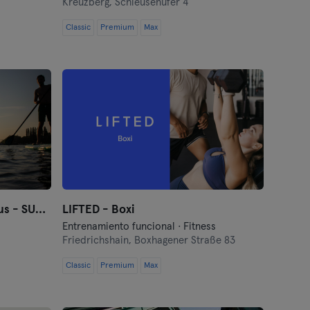
Kreuzberg,
Schleusenufer 4
Classic
Premium
Max
StandUpClub Berlin Funkhaus - SUP Verleih
LIFTED - Boxi
Entrenamiento funcional · Fitness
Friedrichshain,
Boxhagener Straße 83
Classic
Premium
Max