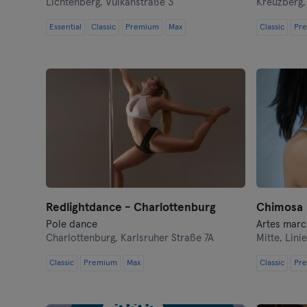
Lichtenberg,
Vulkanstraße 3
Kreuzberg
Essential
Classic
Premium
Max
Classic
Pr
Redlightdance - Charlottenburg
Chimosa
Pole dance
Charlottenburg,
Karlsruher Straße 7A
Mitte,
Linie
Classic
Premium
Max
Classic
Pr