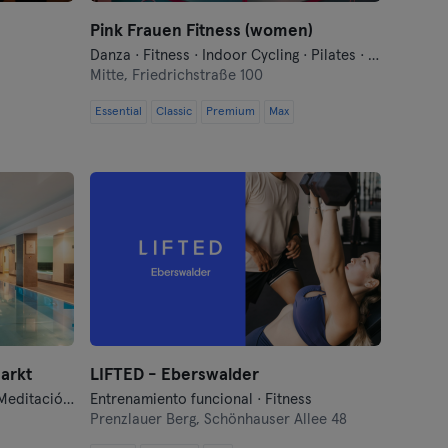
Pink Frauen Fitness (women)
Danza · Fitness · Indoor Cycling · Pilates · Yoga
Mitte,
Friedrichstraße 100
Essential
Classic
Premium
Max
arkt
LIFTED - Eberswalder
Barre · Danza · Fitness · Hyrox · Meditación · Natación · Pilates · Qi Gong y Tai Chi · Sauna · Yoga
Entrenamiento funcional · Fitness
Prenzlauer Berg,
Schönhauser Allee 48