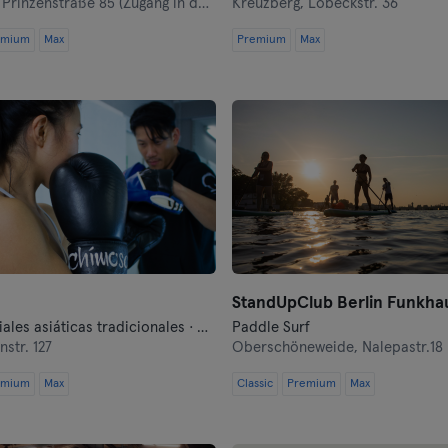
,
Prinzenstraße 85 (Zugang in der Oranienstraße 140-142 links neben Denn's Bioladen)
Kreuzberg,
Lobeckstr. 36
emium
Max
Premium
Max
Leipzig
Lubeck
Magdeburg
Maguncia
Mannheim
Moenchengladbach
Munich
Artes marciales asiáticas tradicionales · Artes marciales mixtas · Autodefensa moderna · Boxeo · Fitness · Lucha libre · Qi Gong y Tai Chi
Paddle Surf
nstr. 127
Oberschöneweide,
Nalepastr.18
Münster
emium
Max
Classic
Premium
Max
Nuremberg