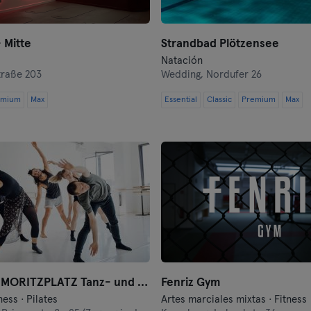
Hof
 Mitte
Strandbad Plötzensee
Homburg
Natación
traße 203
Wedding,
Nordufer 26
Ingolstadt
emium
Max
Essential
Classic
Premium
Max
Karlsruhe
Kassel
Kiel
Kleve
Colonia
Konstanz
motion*s MORITZPLATZ Tanz- und Bewegungsstudio
Fenriz Gym
ness · Pilates
Artes marciales mixtas · Fitness
Landshut