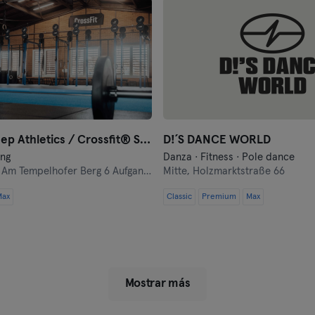
Oberhausen
Passau
Potsdam
Ravensburg
Black Sheep Athletics / Crossfit® Sheep Pack
D!´S DANCE WORLD
Ratisbona
ing
Danza · Fitness · Pole dance
,
Am Tempelhofer Berg 6 Aufgang 5
Mitte,
Holzmarktstraße 66
Reutlingen
Max
Classic
Premium
Max
Rostock
Saarbrücken
Saarlouis
Mostrar más
Schwerin