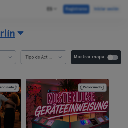
ES
Registrarse
Iniciar sesión
rlín
Mostrar mapa
Tipo de Actividad
trocinado
Patrocinado