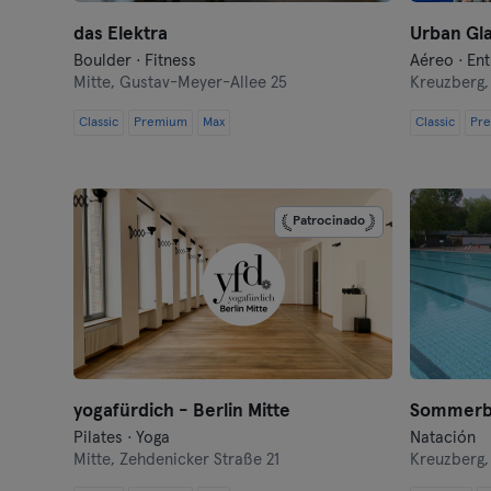
das Elektra
Urban Gla
Boulder · Fitness
Aéreo · En
Mitte,
Gustav-Meyer-Allee 25
Kreuzberg
Classic
Premium
Max
Classic
Pr
Patrocinado
yogafürdich - Berlin Mitte
Sommerb
Pilates · Yoga
Natación
Mitte,
Zehdenicker Straße 21
Kreuzberg