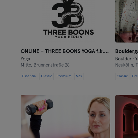
ONLINE – THREE BOONS YOGA f.k.a. Jivamukti Berlin
Boulderga
Yoga
Boulder · 
Mitte,
Brunnenstraße 28
Neukölln,
T
Essential
Classic
Premium
Max
Classic
Pr