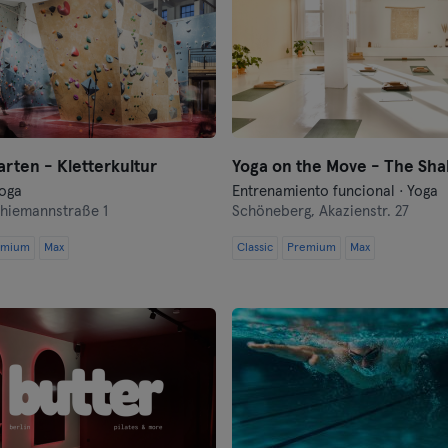
Frankfurt an der Oder
Freiburg
Fulda
Göppingen
rten - Kletterkultur
Yoga on the Move - The Sha
Halle
Yoga
Entrenamiento funcional · Yoga
hiemannstraße 1
Schöneberg,
Akazienstr. 27
Hamburgo
emium
Max
Classic
Premium
Max
Hanau
Hannover
Heidelberg
Heidenheim