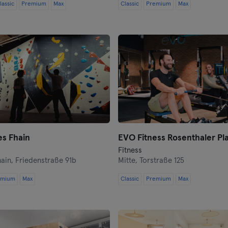
lassic
Premium
Max
Classic
Premium
Max
Darmstadt
Dortmund
Dresde
Duisburgo
Dusseldorf
Erfurt
es Fhain
EVO Fitness Rosenthaler Pla
Fitness
Essen
hain,
Friedenstraße 91b
Mitte,
Torstraße 125
emium
Max
Flensburgo
Classic
Premium
Max
Frankfurt