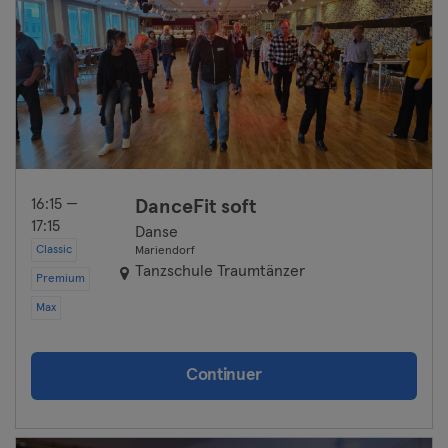
16:15 —
DanceFit soft
17:15
Danse
Classic
Mariendorf
Tanzschule Traumtänzer
Premium
Max
Continuer