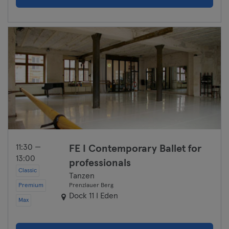
Hof
Homburg
Ingolstadt
Karlsruhe
Kassel
Kiel
11:30 —
FE I Contemporary Ballet for
13:00
professionals
Clèves
Classic
Tanzen
Premium
Prenzlauer Berg
Cologne
Dock 11 I Eden
Max
Konstanz