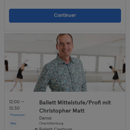
Schwerin
Continuer
Siegen
Straubing
Stuttgart
Trier
Ulm
Weiden
Wiesbaden
12:00 —
Ballett Mittelstufe/Profi mit
13:30
Christopher Matt
Wolfsburg
Premium
Danse
Max
Charlottenburg
Wuppertal
Ballett Centrum