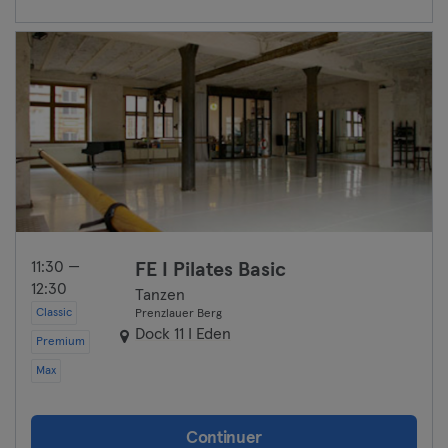
Frankfurt an der Oder
Freiburg
Fulda
Göppingen
Halle
Hambourg
11:30 —
FE I Pilates Basic
12:30
Tanzen
Hanau
Classic
Prenzlauer Berg
Dock 11 I Eden
Premium
Hanovre
Max
Heidelberg
Continuer
Heidenheim