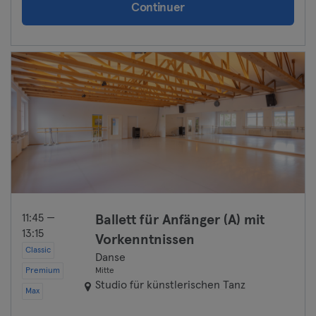
Continuer
Landshut
Leipzig
Lubeck
Magdeburg
Mayence
Mannheim
Moenchengladbach
11:45 —
Ballett für Anfänger (A) mit
13:15
Vorkenntnissen
Munich
Classic
Danse
Premium
Mitte
Münster
Studio für künstlerischen Tanz
Max
Nuremberg