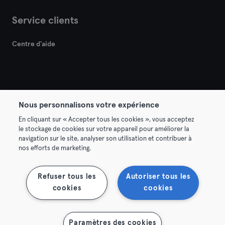
Service clients
Centre d'aide
Nous personnalisons votre expérience
© 2026 Urban Sports Group GmbH. All rights reserved.
En cliquant sur « Accepter tous les cookies », vous acceptez
Conditions générales
Politique de confidentialité
le stockage de cookies sur votre appareil pour améliorer la
navigation sur le site, analyser son utilisation et contribuer à
Mentions légales
Résilier les contrats ici
nos efforts de marketing.
Se rétracter ici
Refuser tous les
Autoriser tous les
cookies
cookies
Paramètres des cookies