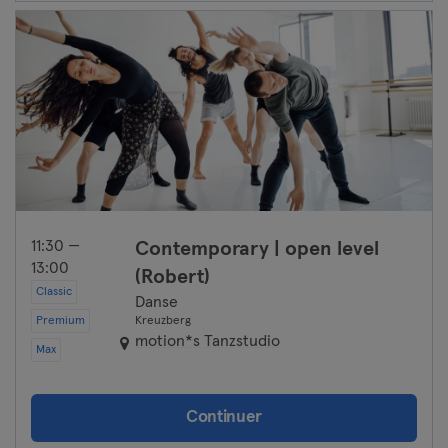
Darmstadt
Dortmund
Dresde
Duisbourg
Düsseldorf
11:30 —
Contemporary | open level
13:00
(Robert)
Erfurt
Classic
Danse
Premium
Essen
Kreuzberg
motion*s Tanzstudio
Max
Flensbourg
Francfort
Continuer