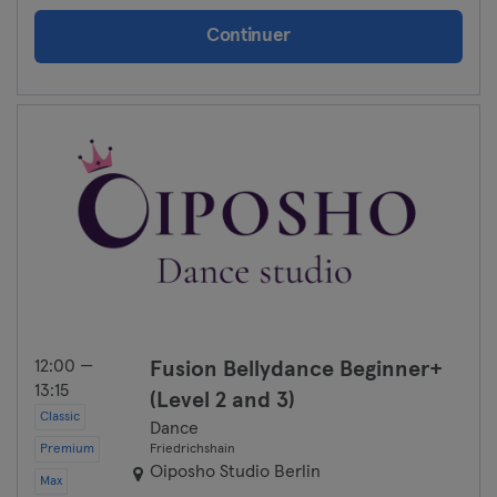
Continuer
Oberhausen
Passau
Potsdam
Ravensburg
Ratisbonne
Reutlingen
Rostock
12:00 —
Fusion Bellydance Beginner+
13:15
(Level 2 and 3)
Saarbrücken
Classic
Dance
Premium
Friedrichshain
Saarlouis
Oiposho Studio Berlin
Max