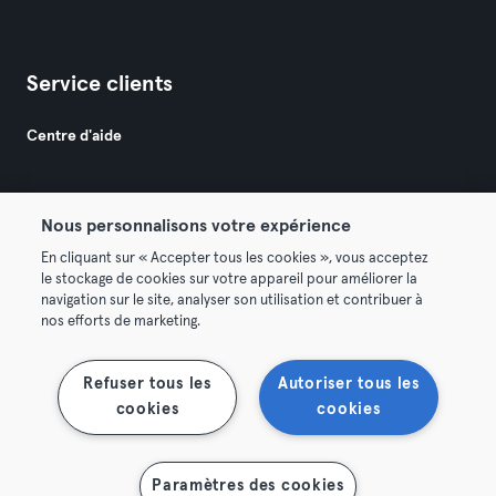
Service clients
Centre d'aide
Nous personnalisons votre expérience
En cliquant sur « Accepter tous les cookies », vous acceptez
le stockage de cookies sur votre appareil pour améliorer la
© 2026 Urban Sports Group GmbH. All rights reserved.
navigation sur le site, analyser son utilisation et contribuer à
Conditions générales
Politique de confidentialité
nos efforts de marketing.
Mentions légales
Se rétracter ici
Refuser tous les
Autoriser tous les
cookies
cookies
Afficher la carte
Paramètres des cookies