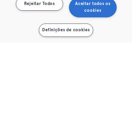
Rejeitar Todos
Aceitar todos os
cookies
Definições de cookies
Acede a mais de 50 desportos e
actividades de bem-estar em
milhares de parceiros com uma
única app. Na tua cidade e em toda a
Europa. Juntas-te a nós?