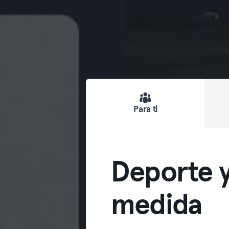
Para ti
Deporte y
medida