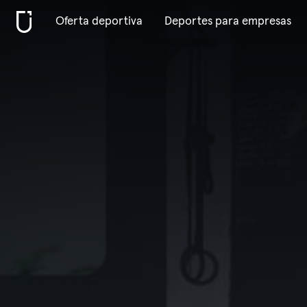
Oferta deportiva
Deportes para empresas