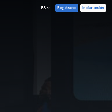
ES
Registrarse
Iniciar sesión