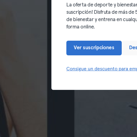
La oferta de deporte y bienestar
suscripción! Disfruta de más de
de bienestar y entrena en cualqui
forma online.
Ver suscripciones
Des
Consigue un descuento para em