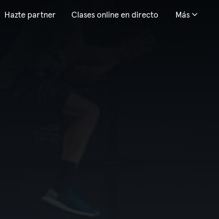
Hazte partner
Clases online en directo
Más