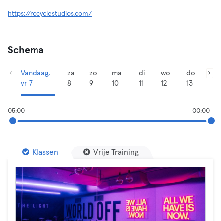
https://rocyclestudios.com/
Schema
Vandaag,
za
zo
ma
di
wo
do
vr 7
8
9
10
11
12
13
05:00
00:00
Klassen
Vrije Training