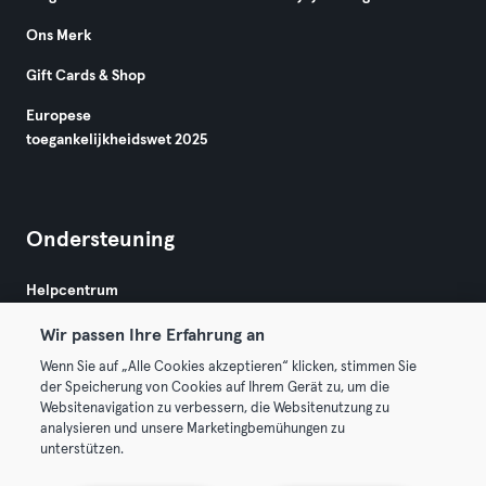
Ons Merk
Gift Cards & Shop
Europese
toegankelijkheidswet 2025
Ondersteuning
Helpcentrum
Wir passen Ihre Erfahrung an
Wenn Sie auf „Alle Cookies akzeptieren“ klicken, stimmen Sie
der Speicherung von Cookies auf Ihrem Gerät zu, um die
Websitenavigation zu verbessern, die Websitenutzung zu
analysieren und unsere Marketingbemühungen zu
Algemene Voorwaarden
Privacy
Bedrijfsgegevens
unterstützen.