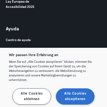
Ley Europea de
Accesibilidad 2025
Ayuda
Centro de ayuda
Wir passen Ihre Erfahrung an
Wenn Sie auf „Alle Cookies akzeptieren“ klicken, stimmen Sie
der Speicherung von Cookies auf Ihrem Gerät zu, um die
Websitenavigation zu verbessern, die Websitenutzung zu
© 2026 Urban Sports Group GmbH. All rights reserved.
analysieren und unsere Marketingbemühungen zu
Términos y condiciones
Privacidad
Sello
unterstützen.
Rescindir contratos aquí
Desistir de contratos aquí
Alle Cookies
Alle Cookies
ablehnen
akzeptieren