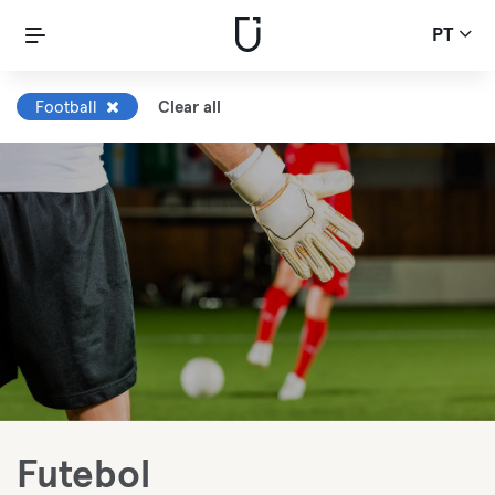
PT
Football
Clear all
Futebol