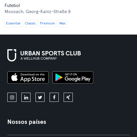
Futebol
Moosach,
Georg-Kainz-Straße 8
Essential
Classic
Premium
Max
Nossos países