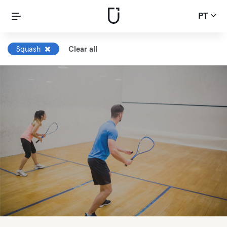
PT
Squash
Clear all