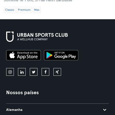
Joinville-le-Pont,
31 rue Henri Barbusse
Classic
Premium
Max
Nossos países
Alemanha