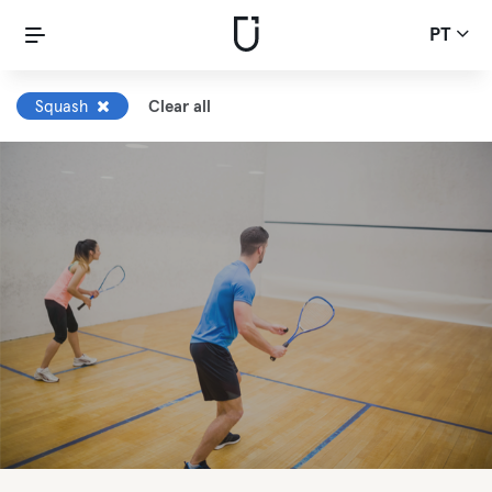
PT
Squash
Clear all