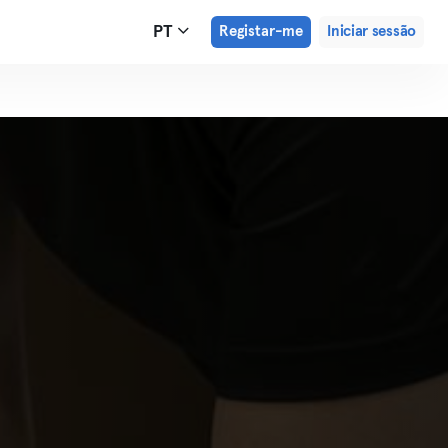
PT
Registar-me
Iniciar sessão