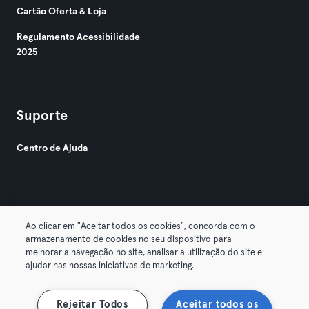
Cartão Oferta & Loja
Regulamento Acessibilidade
2025
Suporte
Centro de Ajuda
Ao clicar em "Aceitar todos os cookies", concorda com o
armazenamento de cookies no seu dispositivo para
© 2026 Urban Sports Group GmbH. All rights reserved.
melhorar a navegação no site, analisar a utilização do site e
Termos & Condições
Privacidade
Imprimir
ajudar nas nossas iniciativas de marketing.
Rescindir contratos aqui
Cancelar contratos aqui
Rejeitar Todos
Aceitar todos os