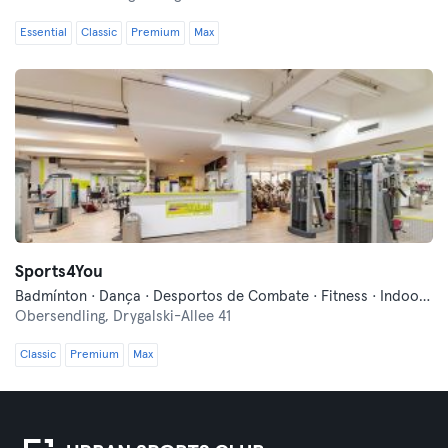
Essential
Classic
Premium
Max
Sports4You
Badmínton · Dança · Desportos de Combate · Fitness · Indoor Cycling · Pilates · Squash · Treinos Funcionais · Ténis de Mesa · Yoga
Obersendling,
Drygalski-Allee 41
Classic
Premium
Max