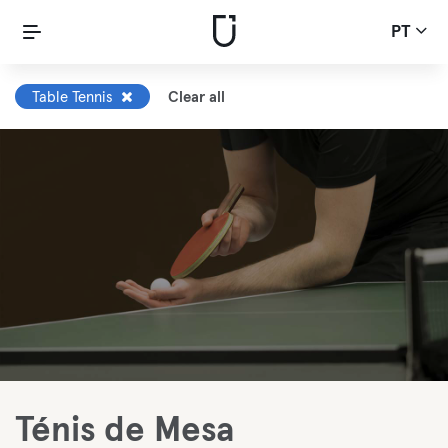
PT
Table Tennis
Clear all
Ténis de Mesa