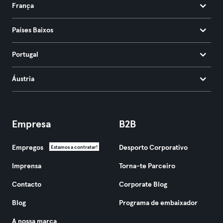
França
Países Baixos
Portugal
Áustria
Empresa
B2B
Empregos
Desporto Corporativo
Estamos a contratar!
Imprensa
Torna-te Parceiro
Contacto
Corporate Blog
Blog
Programa de embaixador
A nossa marca