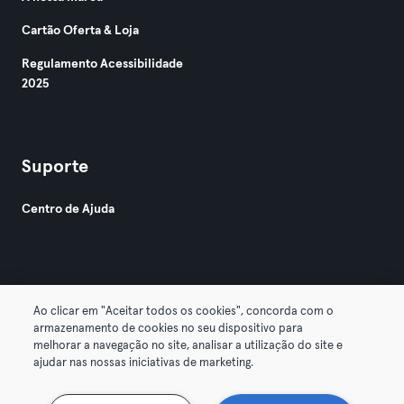
Cartão Oferta & Loja
Regulamento Acessibilidade
2025
Suporte
Centro de Ajuda
Ao clicar em "Aceitar todos os cookies", concorda com o
armazenamento de cookies no seu dispositivo para
© 2026 Urban Sports Group GmbH. All rights reserved.
melhorar a navegação no site, analisar a utilização do site e
Termos & Condições
Privacidade
Imprimir
ajudar nas nossas iniciativas de marketing.
Cancelar contratos aqui