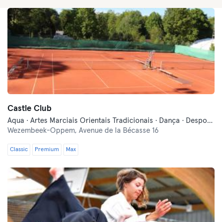
Castle Club
Aqua · Artes Marciais Orientais Tradicionais · Dança · Desportos de Combate · Fitness · Indoor Cycling · Pilates · Qi Gong e Tai Chi · Squash · Treinos Funcionais · Ténis · Yoga
Wezembeek-Oppem,
Avenue de la Bécasse 16
Classic
Premium
Max