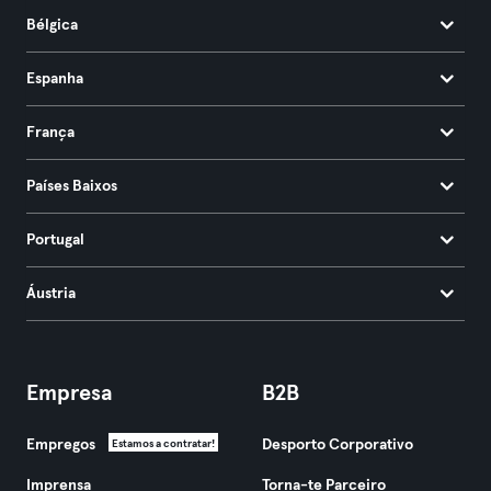
Bélgica
Espanha
França
Países Baixos
Portugal
Áustria
Empresa
B2B
Empregos
Desporto Corporativo
Estamos a contratar!
Imprensa
Torna-te Parceiro