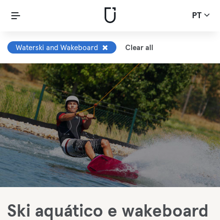
PT
Waterski and Wakeboard
Clear all
Ski aquático e wakeboard