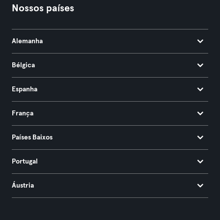
Nossos países
Alemanha
Bélgica
Espanha
França
Países Baixos
Portugal
Áustria