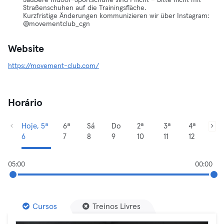
Saubere Indoor-Sportschuhe sind Pflicht – bitte nicht mit
Straßenschuhen auf die Trainingsfläche.
Kurzfristige Änderungen kommunizieren wir über Instagram:
@movementclub_cgn
Website
https://movement-club.com/
Horário
Hoje, 5ª
6ª
Sá
Do
2ª
3ª
4ª
6
7
8
9
10
11
12
05:00
00:00
Cursos
Treinos Livres