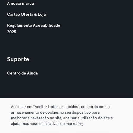
A nossa marca
Cartão Oferta & Loja
Regulamento Acessibilidade
2025
Suporte
Centro de Ajuda
Ao clicar em "Aceitar todos os cookies", concorda com o
armazenamento de cookies no seu dispositivo para
© 2026 Urban Sports Group GmbH. All rights reserved.
melhorar a navegação no site, analisar a utilização do site e
Termos & Condições
Privacidade
Imprimir
ajudar nas nossas iniciativas de marketing.