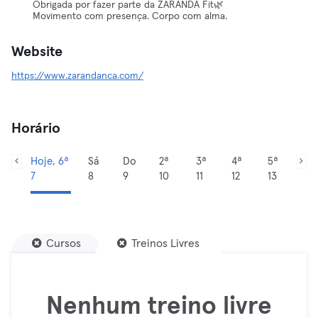
Obrigada por fazer parte da ZARANDA Fit🌿
Movimento com presença. Corpo com alma.
Website
https://www.zarandanca.com/
Horário
Hoje, 6ª
Sá
Do
2ª
3ª
4ª
5ª
7
8
9
10
11
12
13
Cursos
Treinos Livres
Nenhum treino livre