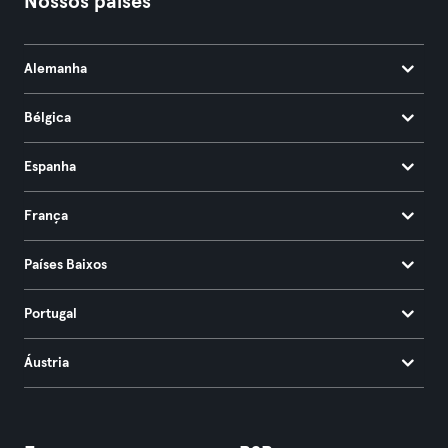
Nossos países
Alemanha
Bélgica
Espanha
França
Países Baixos
Portugal
Áustria