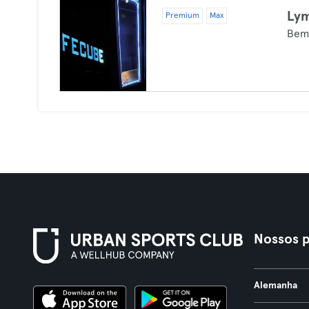
Ly
Premium
Max
Bem
Nossos p
Alemanha