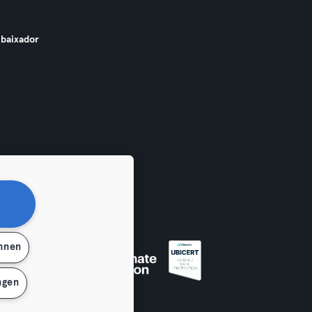
baixador
ehnen
ngen