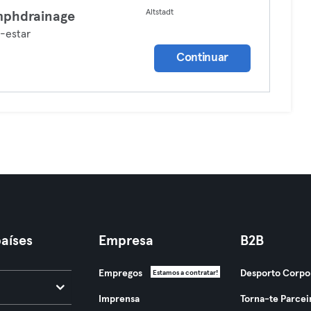
Altstadt
mphdrainage
-estar
Continuar
aíses
Empresa
B2B
Empregos
Desporto Corpo
Estamos a contratar!
Imprensa
Torna-te Parcei