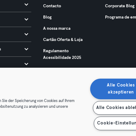
Contacto
Corporate Blog
Blog
Programa de em
A nossa marca
Cartão Oferta & Loja
s
Regulamento
Acessibilidade 2025
Alle Cookies
akzeptieren
n Sie der Speicherung von Cookies auf Ihrem
ebsitenutzung zu analysieren und unsere
Alle Cookies abl
ndições
Privacidade
Imprimir
Rescindir contratos aqui
contratos aqui
Cookie-Einstellu