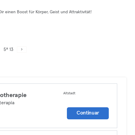
r einen Boost für Körper, Geist und Attraktivität!
5ª 13
Altstadt
otherapie
terapia
Continuar