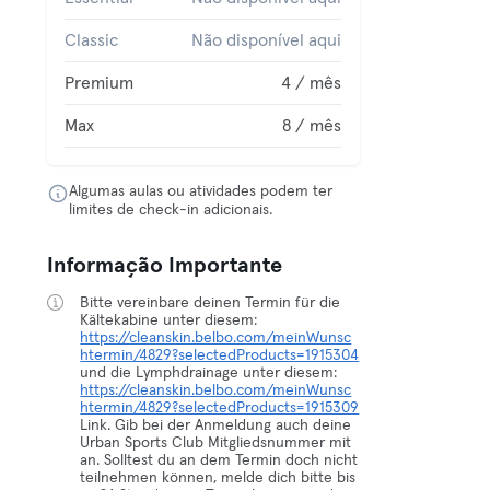
Classic
Não disponível aqui
Premium
4 / mês
Max
8 / mês
Algumas aulas ou atividades podem ter
limites de check-in adicionais.
Informação Importante
Bitte vereinbare deinen Termin für die
Kältekabine unter diesem:
https://cleanskin.belbo.com/meinWunsc
htermin/4829?selectedProducts=1915304
und die Lymphdrainage unter diesem:
https://cleanskin.belbo.com/meinWunsc
htermin/4829?selectedProducts=1915309
Link. Gib bei der Anmeldung auch deine
Urban Sports Club Mitgliedsnummer mit
an. Solltest du an dem Termin doch nicht
teilnehmen können, melde dich bitte bis