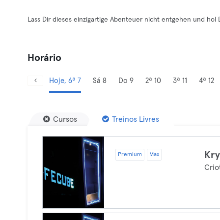
Lass Dir dieses einzigartige Abenteuer nicht entgehen und hol Di
Horário
Hoje, 6ª 7
Sá 8
Do 9
2ª 10
3ª 11
4ª 12
Cursos
Treinos Livres
Kry
Premium
Max
Crio