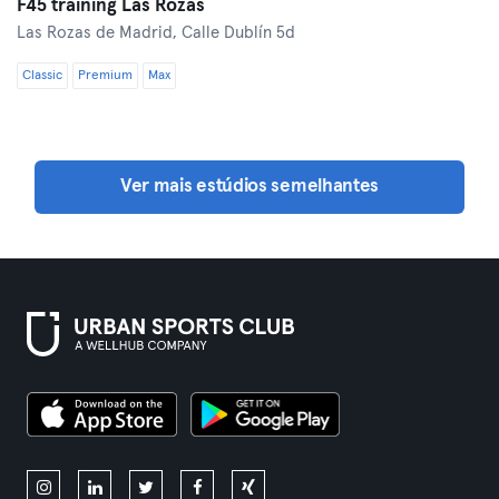
F45 training Las Rozas
Las Rozas de Madrid,
Calle Dublín 5d
Classic
Premium
Max
Ver mais estúdios semelhantes