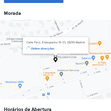
Morada
Calle Perú, 8 (despacho 15-17), 28290 Madrid
Obtém direcções
Horários de Abertura