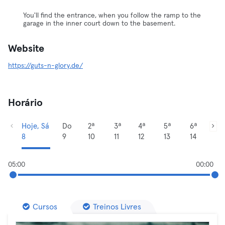
You'll find the entrance, when you follow the ramp to the
garage in the inner court down to the basement.
Website
https://guts-n-glory.de/
Horário
Hoje, Sá
Do
2ª
3ª
4ª
5ª
6ª
8
9
10
11
12
13
14
05:00
00:00
Cursos
Treinos Livres