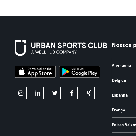
Nossos p
Alemanha
Bélgica
Espanha
França
Países Baixo