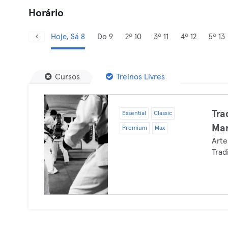
Horário
Hoje, Sá 8
Do 9
2ª 10
3ª 11
4ª 12
5ª 13
Cursos
Treinos Livres
Tra
Essential
Classic
Mar
Premium
Max
Arte
Trad