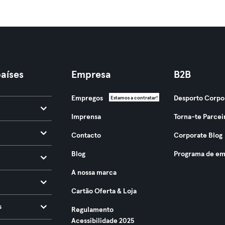
aíses
Empresa
B2B
Empregos
Desporto Corpo
Estamos a contratar!
Imprensa
Torna-te Parcei
Contacto
Corporate Blog
Blog
Programa de em
A nossa marca
Cartão Oferta & Loja
s
Regulamento
Acessibilidade 2025