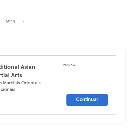
6ª 14
Pankow
ditional Asian
tial Arts
s Marciais Orientais
icionais
Continuar