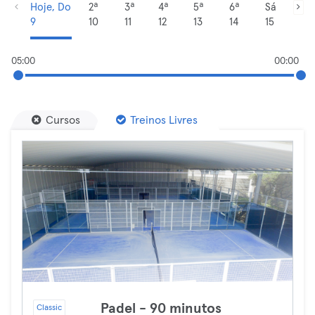
Hoje, Do
2ª
3ª
4ª
5ª
6ª
Sá
9
10
11
12
13
14
15
05:00
00:00
Cursos
Treinos Livres
Padel - 90 minutos
Classic