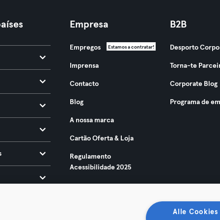
aíses
Empresa
B2B
Empregos
Desporto Corpo
Estamos a contratar!
Imprensa
Torna-te Parcei
Contacto
Corporate Blog
Blog
Programa de em
A nossa marca
Cartão Oferta & Loja
s
Regulamento
Acessibilidade 2025
Alle Cookies