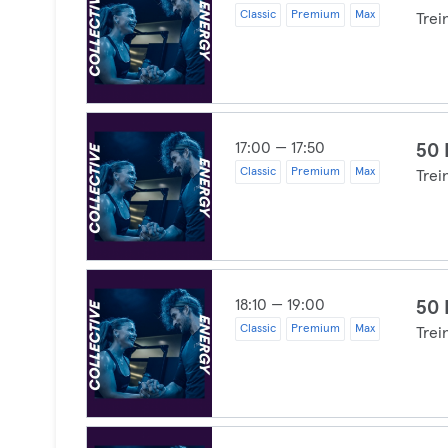
Classic
Premium
Max
Trei
17:00 — 17:50
50 
Classic
Premium
Max
Trei
18:10 — 19:00
50 
Classic
Premium
Max
Trei