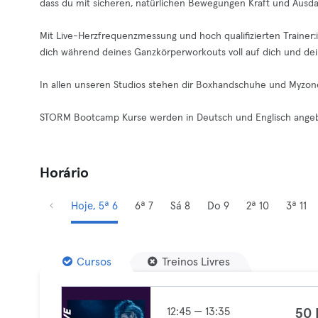
dass du mit sicheren, natürlichen Bewegungen Kraft und Ausd
Mit Live-Herzfrequenzmessung und hoch qualifizierten Trainer:in
dich während deines Ganzkörperworkouts voll auf dich und dei
In allen unseren Studios stehen dir Boxhandschuhe und Myzon
STORM Bootcamp Kurse werden in Deutsch und Englisch ange
Horário
Hoje, 5ª 6
6ª 7
Sá 8
Do 9
2ª 10
3ª 11
Cursos
Treinos Livres
12:45 — 13:35
50 