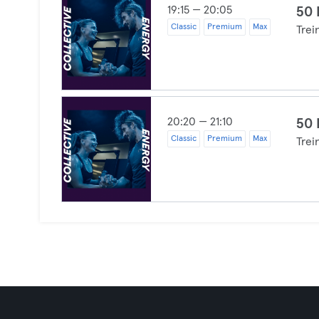
19:15 — 20:05
50 
Classic
Premium
Max
Trei
20:20 — 21:10
50 
Classic
Premium
Max
Trei