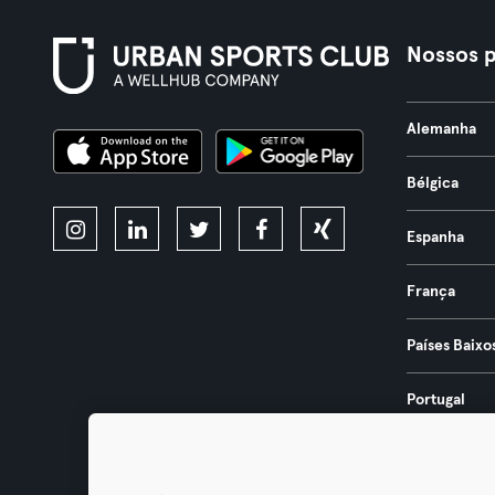
Nossos p
Alemanha
Bélgica
Espanha
França
Países Baixo
Portugal
Áustria